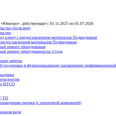
Юнипро», действующие с 01.11.2025 по 01.07.2026
льство (подключ)
льство
под ключ) с предоставлением материалов Подрядчиком
 предоставлением материалов Подрядчиком
ный ремонт оборудования
ный ремонт оборудования на 3 года
ьские работы
ской поддержке и функциональному расширению информационно
аказчика
резидентом
нию ИТСО
У ТП
 проведению оценки (с оценочной компанией)
ронном виде