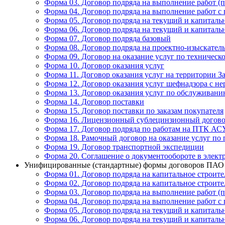
Форма 03. Договор подряда на выполнение работ (
Форма 04. Договор подряда на выполнение работ с
Форма 05. Договор подряда на текущий и капиталь
Форма 06. Договор подряда на текущий и капиталь
Форма 07. Договор подряда базовый
Форма 08. Договор подряда на проектно-изыскател
Форма 09. Договор на оказание услуг по техниче
Форма 10. Договор оказания услуг
Форма 11. Договор оказания услуг на территории З
Форма 12. Договор оказания услуг шефнадзора с не
Форма 13. Договор оказания услуг по обслужива
Форма 14. Договор поставки
Форма 15. Договор поставки по заказам покупателя
Форма 16. Лицензионный сублецинзионный догов
Форма 17. Договор подряда по работам на ПТК АС
Форма 18. Рамочный договор на оказание услуг по
Форма 19. Договор транспортной экспедиции
Форма 20. Соглашение о документообороте в элект
Унифицированные (стандартные) формы договоров ПАО «
Форма 01. Договор подряда на капитальное строите
Форма 02. Договор подряда на капитальное строите
Форма 03. Договор подряда на выполнение работ (
Форма 04. Договор подряда на выполнение работ с
Форма 05. Договор подряда на текущий и капиталь
Форма 06. Договор подряда на текущий и капиталь