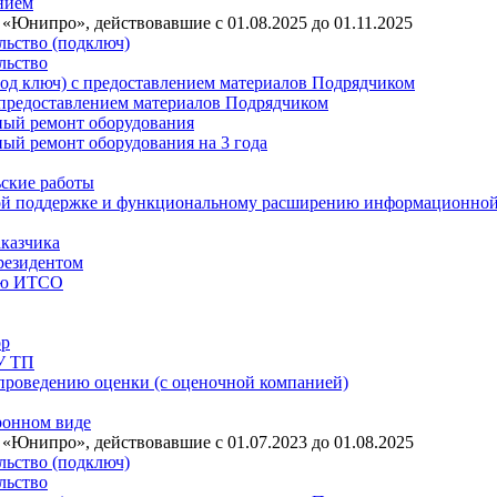
нием
Юнипро», действовавшие с 01.08.2025 до 01.11.2025
льство (подключ)
льство
под ключ) с предоставлением материалов Подрядчиком
 предоставлением материалов Подрядчиком
ный ремонт оборудования
ный ремонт оборудования на 3 года
ьские работы
ской поддержке и функциональному расширению информационно
аказчика
резидентом
нию ИТСО
ор
У ТП
 проведению оценки (с оценочной компанией)
ронном виде
Юнипро», действовавшие с 01.07.2023 до 01.08.2025
льство (подключ)
льство