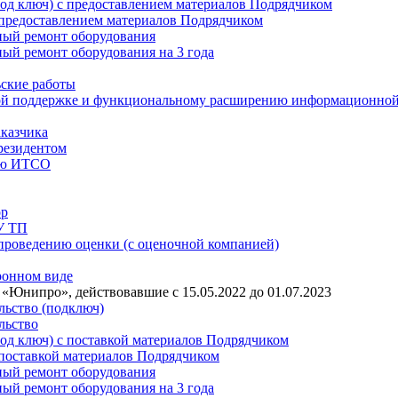
под ключ) с предоставлением материалов Подрядчиком
 предоставлением материалов Подрядчиком
ный ремонт оборудования
ный ремонт оборудования на 3 года
ьские работы
ской поддержке и функциональному расширению информационно
аказчика
резидентом
нию ИТСО
ор
У ТП
 проведению оценки (с оценочной компанией)
ронном виде
Юнипро», действовавшие с 15.05.2022 до 01.07.2023
льство (подключ)
льство
под ключ) с поставкой материалов Подрядчиком
 поставкой материалов Подрядчиком
ный ремонт оборудования
ный ремонт оборудования на 3 года