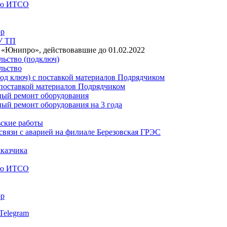
нию ИТСО
ор
У ТП
«Юнипро», действовавшие до 01.02.2022
льство (подключ)
льство
под ключ) с поставкой материалов Подрядчиком
 поставкой материалов Подрядчиком
ный ремонт оборудования
ный ремонт оборудования на 3 года
ьские работы
связи с аварией на филиале Березовская ГРЭС
аказчика
нию ИТСО
ор
Telegram