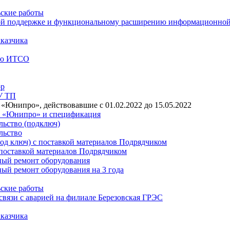
ьские работы
ской поддержке и функциональному расширению информационно
аказчика
нию ИТСО
ор
У ТП
Юнипро», действовавшие с 01.02.2022 до 15.05.2022
О «Юнипро» и спецификация
льство (подключ)
льство
под ключ) с поставкой материалов Подрядчиком
 поставкой материалов Подрядчиком
ный ремонт оборудования
ный ремонт оборудования на 3 года
ьские работы
связи с аварией на филиале Березовская ГРЭС
аказчика