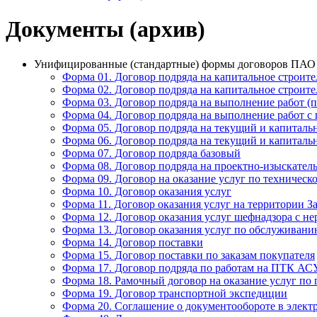
Документы (архив)
Унифицированные (стандартные) формы договоров ПАО «
Форма 01. Договор подряда на капитальное строите
Форма 02. Договор подряда на капитальное строите
Форма 03. Договор подряда на выполнение работ (
Форма 04. Договор подряда на выполнение работ с
Форма 05. Договор подряда на текущий и капиталь
Форма 06. Договор подряда на текущий и капиталь
Форма 07. Договор подряда базовый
Форма 08. Договор подряда на проектно-изыскател
Форма 09. Договор на оказание услуг по техниче
Форма 10. Договор оказания услуг
Форма 11. Договор оказания услуг на территории З
Форма 12. Договор оказания услуг шефнадзора с не
Форма 13. Договор оказания услуг по обслужива
Форма 14. Договор поставки
Форма 15. Договор поставки по заказам покупателя
Форма 17. Договор подряда по работам на ПТК АС
Форма 18. Рамочный договор на оказание услуг по
Форма 19. Договор транспортной экспедиции
Форма 20. Соглашение о документообороте в элект