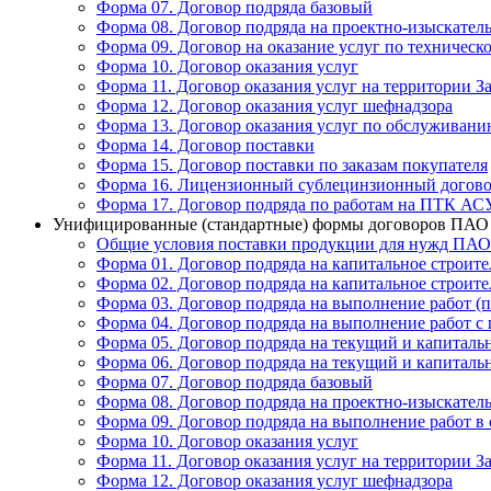
Форма 07. Договор подряда базовый
Форма 08. Договор подряда на проектно-изыскател
Форма 09. Договор на оказание услуг по техниче
Форма 10. Договор оказания услуг
Форма 11. Договор оказания услуг на территории З
Форма 12. Договор оказания услуг шефнадзора
Форма 13. Договор оказания услуг по обслужива
Форма 14. Договор поставки
Форма 15. Договор поставки по заказам покупателя
Форма 16. Лицензионный сублецинзионный догов
Форма 17. Договор подряда по работам на ПТК АС
Унифицированные (стандартные) формы договоров ПАО «
Общие условия поставки продукции для нужд ПА
Форма 01. Договор подряда на капитальное строите
Форма 02. Договор подряда на капитальное строите
Форма 03. Договор подряда на выполнение работ (
Форма 04. Договор подряда на выполнение работ с
Форма 05. Договор подряда на текущий и капиталь
Форма 06. Договор подряда на текущий и капиталь
Форма 07. Договор подряда базовый
Форма 08. Договор подряда на проектно-изыскател
Форма 09. Договор подряда на выполнение работ в 
Форма 10. Договор оказания услуг
Форма 11. Договор оказания услуг на территории З
Форма 12. Договор оказания услуг шефнадзора