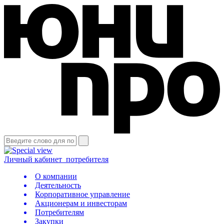
Личный кабинет
потребителя
О компании
Деятельность
Корпоративное управление
Акционерам и инвесторам
Потребителям
Закупки