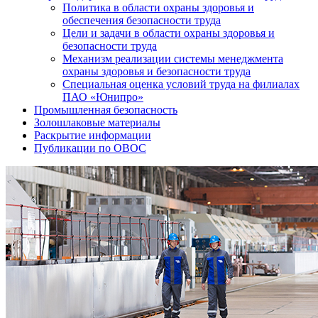
Политика в области охраны здоровья и
обеспечения безопасности труда
Цели и задачи в области охраны здоровья и
безопасности труда
Механизм реализации системы менеджмента
охраны здоровья и безопасности труда
Специальная оценка условий труда на филиалах
ПАО «Юнипро»
Промышленная безопасность
Золошлаковые материалы
Раскрытие информации
Публикации по OBOC