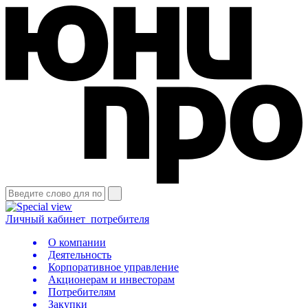
Личный кабинет
потребителя
О компании
Деятельность
Корпоративное управление
Акционерам и инвесторам
Потребителям
Закупки