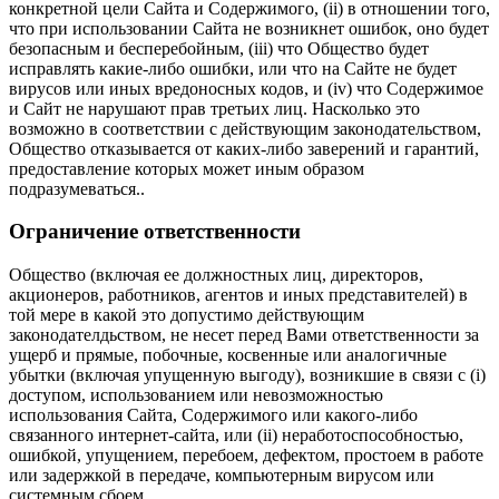
конкретной цели Сайта и Содержимого, (ii) в отношении того,
что при использовании Сайта не возникнет ошибок, оно будет
безопасным и бесперебойным, (iii) что Общество будет
исправлять какие-либо ошибки, или что на Сайте не будет
вирусов или иных вредоносных кодов, и (iv) что Содержимое
и Сайт не нарушают прав третьих лиц. Насколько это
возможно в соответствии с действующим законодательством,
Общество отказывается от каких-либо заверений и гарантий,
предоставление которых может иным образом
подразумеваться..
Ограничение ответственности
Общество (включая ее должностных лиц, директоров,
акционеров, работников, агентов и иных представителей) в
той мере в какой это допустимо действующим
законодателдьством, не несет перед Вами ответственности за
ущерб и прямые, побочные, косвенные или аналогичные
убытки (включая упущенную выгоду), возникшие в связи с (i)
доступом, использованием или невозможностью
использования Сайта, Содержимого или какого-либо
связанного интернет-сайта, или (ii) неработоспособностью,
ошибкой, упущением, перебоем, дефектом, простоем в работе
или задержкой в передаче, компьютерным вирусом или
системным сбоем.