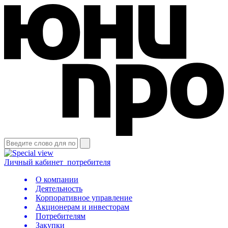
Личный кабинет
потребителя
О компании
Деятельность
Корпоративное управление
Акционерам и инвесторам
Потребителям
Закупки