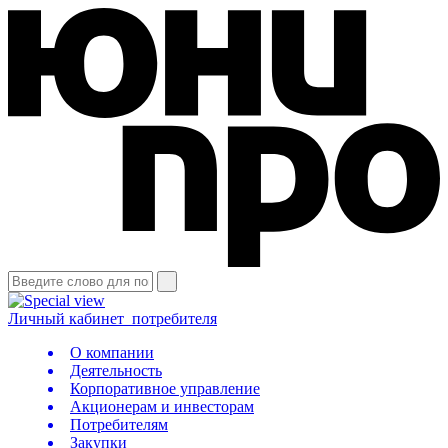
Личный кабинет
потребителя
О компании
Деятельность
Корпоративное управление
Акционерам и инвесторам
Потребителям
Закупки