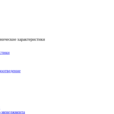
нические характеристики
стики
доотведение
ы
о менеджмента