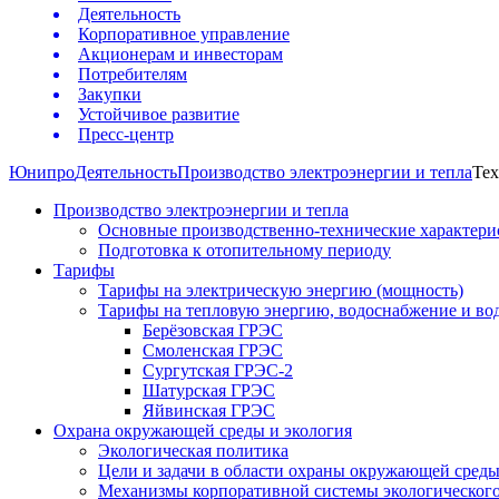
Деятельность
Корпоративное управление
Акционерам и инвесторам
Потребителям
Закупки
Устойчивое развитие
Пресс-центр
Юнипро
Деятельность
Производство электроэнергии и тепла
Тех
Производство электроэнергии и тепла
Основные производственно-технические характери
Подготовка к отопительному периоду
Тарифы
Тарифы на электрическую энергию (мощность)
Тарифы на тепловую энергию, водоснабжение и во
Берёзовская ГРЭС
Смоленская ГРЭС
Сургутская ГРЭС-2
Шатурская ГРЭС
Яйвинская ГРЭС
Охрана окружающей среды и экология
Экологическая политика
Цели и задачи в области охраны окружающей сред
Механизмы корпоративной системы экологическог