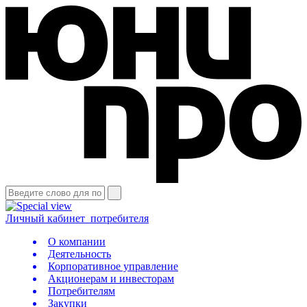
Личный кабинет
потребителя
О компании
Деятельность
Корпоративное управление
Акционерам и инвесторам
Потребителям
Закупки