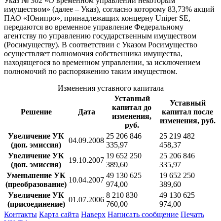
Указ № 302 «О временном управлении некоторым
имуществом» (далее – Указ), согласно которому 83,73% акций
ПАО «Юнипро», принадлежащих концерну Uniper SE,
передаются во временное управление Федеральному
агентству по управлению государственным имуществом
(Росимуществу). В соответствии с Указом Росимущество
осуществляет полномочия собственника имущества,
находящегося во временном управлении, за исключением
полномочий по распоряжению таким имуществом.
Изменения уставного капитала
Уставный
Уставный
капитал до
Решение
Дата
капитал после
изменения,
изменения, руб.
руб.
Увеличение УК
25 206 846
25 219 482
04.09.2008
(доп. эмиссия)
335,97
458,37
Увеличение УК
19 652 250
25 206 846
19.10.2007
(доп. эмиссия)
389,60
335,97
Уменьшение УК
49 130 625
19 652 250
10.04.2007
(преобразование)
974,00
389,60
Увеличение УК
8 210 830
49 130 625
01.07.2006
(присоединение)
760,00
974,00
Контакты
Карта сайта
Наверх
Написать сообщение
Печать