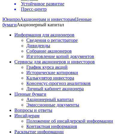
Устойчивое развитие
Пресс-центр
Юнипро
Акционерам и инвесторам
Ценные
бумаги
Акционерный капитал
Информация для акционеров
Сведения о регистраторе
Дивиденды
Собрание акционеров
Изготовление копий документов
Сервисы для акционеров и инвесторов
График курса акций
Исторические котировки
Калькулятор инвестора
Консенсус-прогноз аналитиков
Личный кабинет акционера
Ценные бумаги
Акционерный капитал
Эмиссионные документы
Вопросы и ответы
Инсайдерам
Положение об инсайдерской информации
Контактная информация
Раскрытие информации