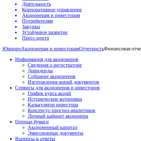
Деятельность
Корпоративное управление
Акционерам и инвесторам
Потребителям
Закупки
Устойчивое развитие
Пресс-центр
Юнипро
Акционерам и инвесторам
Отчетность
Финансовая отче
Информация для акционеров
Сведения о регистраторе
Дивиденды
Собрание акционеров
Изготовление копий документов
Сервисы для акционеров и инвесторов
График курса акций
Исторические котировки
Калькулятор инвестора
Консенсус-прогноз аналитиков
Личный кабинет акционера
Ценные бумаги
Акционерный капитал
Эмиссионные документы
Вопросы и ответы