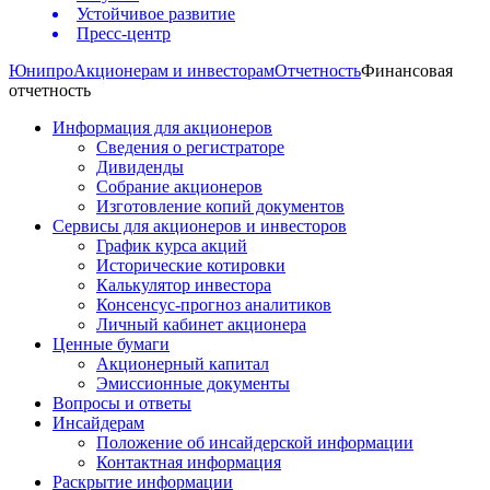
Устойчивое развитие
Пресс-центр
Юнипро
Акционерам и инвесторам
Отчетность
Финансовая
отчетность
Информация для акционеров
Сведения о регистраторе
Дивиденды
Собрание акционеров
Изготовление копий документов
Сервисы для акционеров и инвесторов
График курса акций
Исторические котировки
Калькулятор инвестора
Консенсус-прогноз аналитиков
Личный кабинет акционера
Ценные бумаги
Акционерный капитал
Эмиссионные документы
Вопросы и ответы
Инсайдерам
Положение об инсайдерской информации
Контактная информация
Раскрытие информации