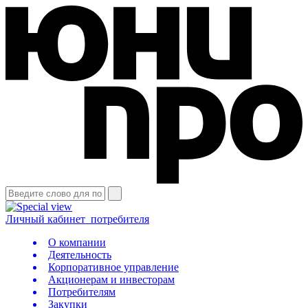
Личный кабинет
потребителя
О компании
Деятельность
Корпоративное управление
Акционерам и инвесторам
Потребителям
Закупки