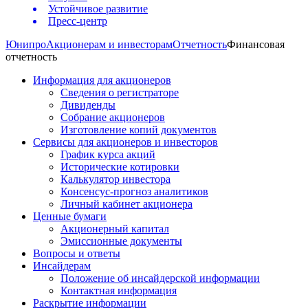
Устойчивое развитие
Пресс-центр
Юнипро
Акционерам и инвесторам
Отчетность
Финансовая
отчетность
Информация для акционеров
Сведения о регистраторе
Дивиденды
Собрание акционеров
Изготовление копий документов
Сервисы для акционеров и инвесторов
График курса акций
Исторические котировки
Калькулятор инвестора
Консенсус-прогноз аналитиков
Личный кабинет акционера
Ценные бумаги
Акционерный капитал
Эмиссионные документы
Вопросы и ответы
Инсайдерам
Положение об инсайдерской информации
Контактная информация
Раскрытие информации