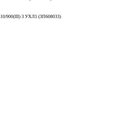
0/900(III) 3 УХЛ1 (ЗП608033)