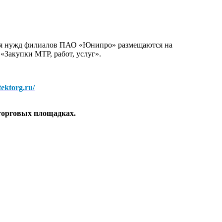
для нужд филиалов ПАО «Юнипро» размещаются на
 «Закупки МТР, работ, услуг».
/tektorg.ru/
торговых площадках.