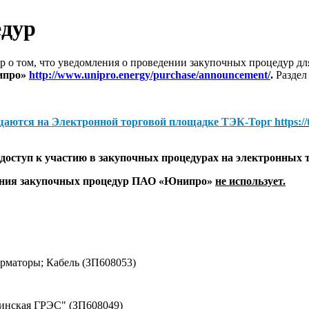
едур
 о том, что уведомления о проведении закупочных процедур 
ипро»
http://www.unipro.energy/purchase/announcement/
.
Раздел
щаются на
Электронной торговой площадке ТЭК-Торг
https:/
оступ к участию в закупочных процедурах на электронных 
дения закупочных процедур ПАО «Юнипро»
не использует.
маторы; Кабель (ЗП608053)
винская ГРЭС" (ЗП608049)