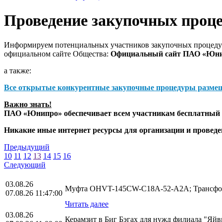
Проведение закупочных проц
Информируем потенциальных участников закупочных процедур
официальном сайте Общества:
Официальный сайт ПАО «Юн
а также:
Все открытые конкурентные закупочные процедуры разме
Важно знать!
ПАО «Юнипро» обеспечивает всем участникам бесплатный д
Никакие иные интернет ресурсы для организации и прове
Предыдущий
10
11
12
13
14
15
16
Следующий
03.08.26
Муфта OHVT-145CW-C18A-52-A2A; Трансфор
07.08.26 11:47:00
Читать далее
03.08.26
Керамзит в Биг Бэгах для нужд филиала "Яй