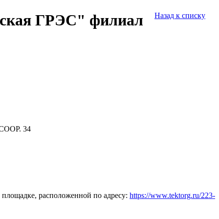
вская ГРЭС" филиал
Назад к списку
СООР. 34
 площадке, расположенной по адресу:
https://www.tektorg.ru/223-