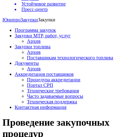
Устойчивое развитие
Пресс-центр
Юнипро
Закупки
Закупки
Программа закупок
Закупки МТР, работ, услуг
Архив
Закупки топлива
Архив
Поставщикам технологического топлива
Документы
Архив
Аккредитация поставщиков
Процедура аккредитации
Портал СРП
Технические требования
Часто задаваемые вопросы
Техническая поддержка
Контактная информация
Проведение закупочных
процедур