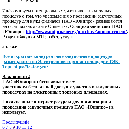
Информируем потенциальных участников закупочных
процедур о том, что уведомления о проведении закупочных
процедур для нужд филиалов ПАО «Юнипро» размещаются
на официальном сайте Общества:
Официальный сайт ПАО
«Юнипро»
http://www.unipro.energy/purchase/announcement/
.
Раздел «Закупки МТР, работ, услуг».
а также:
Все открытые конкурентные закупочные процедуры
размещаются на
Электронной торговой площадке ТЭК-
Торг
https://tektorg.ru/
Важно знать!
ПАО «Юнипро» обеспечивает всем
участникам бесплатный доступ к участию в закупочных
процедурах на электронных торговых площадках.
Никакие иные интернет ресурсы для организации и
проведения закупочных процедур ПАО «Юнипро»
не
использует.
Предыдущий
6
7
8
9
10
11
12