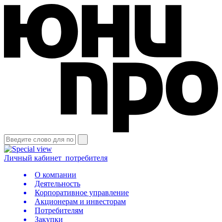
Личный кабинет
потребителя
О компании
Деятельность
Корпоративное управление
Акционерам и инвесторам
Потребителям
Закупки