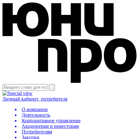
Личный кабинет
потребителя
О компании
Деятельность
Корпоративное управление
Акционерам и инвесторам
Потребителям
Закупки