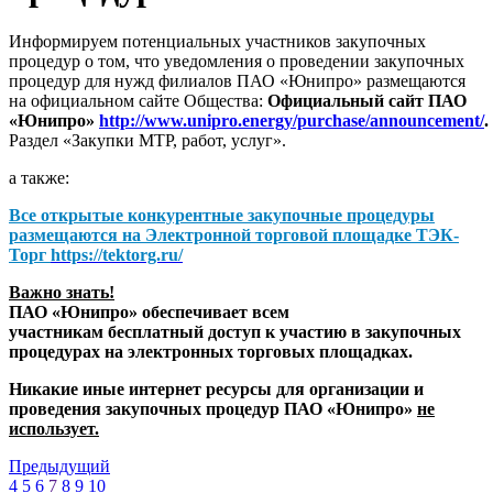
Информируем потенциальных участников закупочных
процедур о том, что уведомления о проведении закупочных
процедур для нужд филиалов ПАО «Юнипро» размещаются
на официальном сайте Общества:
Официальный сайт ПАО
«Юнипро»
http://www.unipro.energy/purchase/announcement/
.
Раздел «Закупки МТР, работ, услуг».
а также:
Все открытые конкурентные закупочные процедуры
размещаются на
Электронной торговой площадке ТЭК-
Торг
https://tektorg.ru/
Важно знать!
ПАО «Юнипро» обеспечивает всем
участникам бесплатный доступ к участию в закупочных
процедурах на электронных торговых площадках.
Никакие иные интернет ресурсы для организации и
проведения закупочных процедур ПАО «Юнипро»
не
использует.
Предыдущий
4
5
6
7
8
9
10