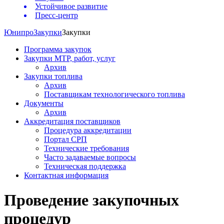
Устойчивое развитие
Пресс-центр
Юнипро
Закупки
Закупки
Программа закупок
Закупки МТР, работ, услуг
Архив
Закупки топлива
Архив
Поставщикам технологического топлива
Документы
Архив
Аккредитация поставщиков
Процедура аккредитации
Портал СРП
Технические требования
Часто задаваемые вопросы
Техническая поддержка
Контактная информация
Проведение закупочных
процедур