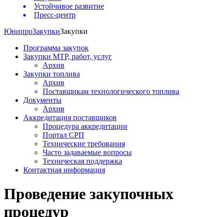
Устойчивое развитие
Пресс-центр
Юнипро
Закупки
Закупки
Программа закупок
Закупки МТР, работ, услуг
Архив
Закупки топлива
Архив
Поставщикам технологического топлива
Документы
Архив
Аккредитация поставщиков
Процедура аккредитации
Портал СРП
Технические требования
Часто задаваемые вопросы
Техническая поддержка
Контактная информация
Проведение закупочных
процедур