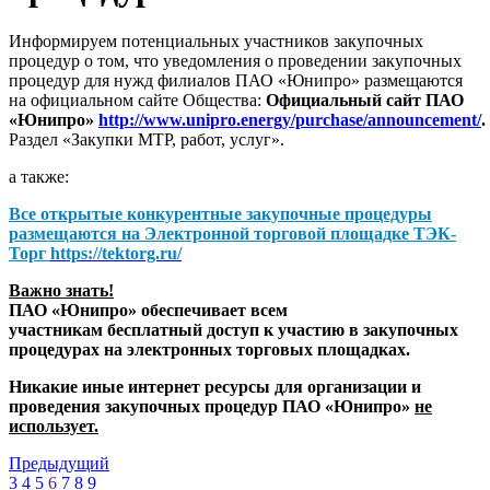
Информируем потенциальных участников закупочных
процедур о том, что уведомления о проведении закупочных
процедур для нужд филиалов ПАО «Юнипро» размещаются
на официальном сайте Общества:
Официальный сайт ПАО
«Юнипро»
http://www.unipro.energy/purchase/announcement/
.
Раздел «Закупки МТР, работ, услуг».
а также:
Все открытые конкурентные закупочные процедуры
размещаются на
Электронной торговой площадке ТЭК-
Торг
https://tektorg.ru/
Важно знать!
ПАО «Юнипро» обеспечивает всем
участникам бесплатный доступ к участию в закупочных
процедурах на электронных торговых площадках.
Никакие иные интернет ресурсы для организации и
проведения закупочных процедур ПАО «Юнипро»
не
использует.
Предыдущий
3
4
5
6
7
8
9