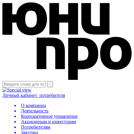
Личный кабинет
потребителя
О компании
Деятельность
Корпоративное управление
Акционерам и инвесторам
Потребителям
Закупки