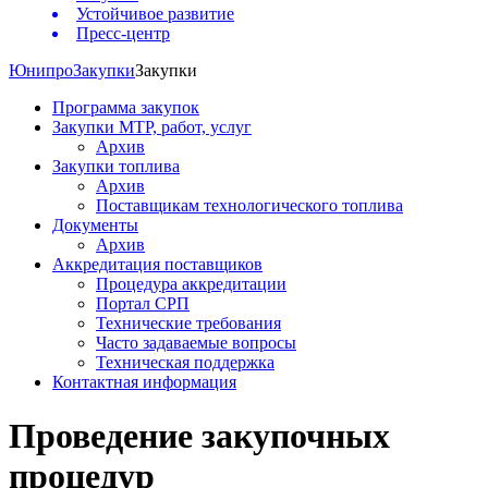
Устойчивое развитие
Пресс-центр
Юнипро
Закупки
Закупки
Программа закупок
Закупки МТР, работ, услуг
Архив
Закупки топлива
Архив
Поставщикам технологического топлива
Документы
Архив
Аккредитация поставщиков
Процедура аккредитации
Портал СРП
Технические требования
Часто задаваемые вопросы
Техническая поддержка
Контактная информация
Проведение закупочных
процедур