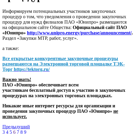
Информируем потенциальных участников закупочных
процедур о том, что уведомления о проведении закупочных
процедур для нужд филиалов ПАО «Юнипро» размещаются
на официальном сайте Общества:
Официальный сайт ПАО
«Юнипро»
http://www.unipro.energy/purchase/announcement/
.
Раздел «Закупки МТР, работ, услуг».
а также:
Все открытые конкурентные закупочные процедуры
размещаются на
Электронной торговой площадке ТЭК-
Торг
https://tektorg.ru/
Важно знать!
ПАО «Юнипро» обеспечивает всем
участникам бесплатный доступ к участию в закупочных
процедурах на электронных торговых площадках.
Никакие иные интернет ресурсы для организации и
проведения закупочных процедур ПАО «Юнипро»
не
использует.
Предыдущий
3
4
5
6
7
8
9