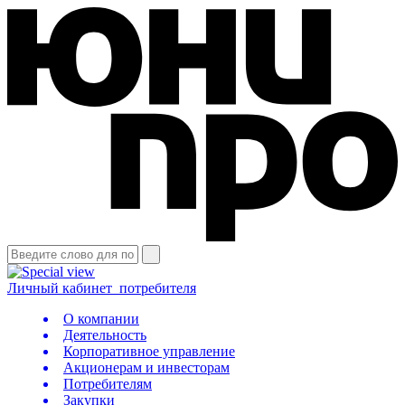
Личный кабинет
потребителя
О компании
Деятельность
Корпоративное управление
Акционерам и инвесторам
Потребителям
Закупки