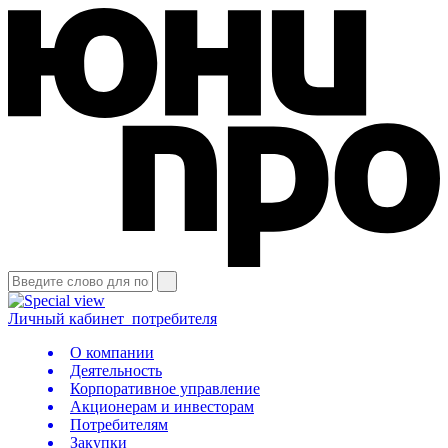
Личный кабинет
потребителя
О компании
Деятельность
Корпоративное управление
Акционерам и инвесторам
Потребителям
Закупки