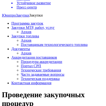
Устойчивое развитие
Пресс-центр
Юнипро
Закупки
Закупки
Программа закупок
Закупки МТР, работ, услуг
Архив
Закупки топлива
Архив
Поставщикам технологического топлива
Документы
Архив
Аккредитация поставщиков
Процедура аккредитации
Портал СРП
Технические требования
Часто задаваемые вопросы
Техническая поддержка
Контактная информация
Проведение закупочных
процедур