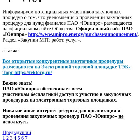
Информируем потенциальных участников закупочных
процедур о том, что уведомления о проведении закупочных
процедур для нужд филиалов ПАО «Юнипро» размещаются
на официальном сайте Общества:
Официальный сайт ПАО
«Юнипро»
http://www.unipro.energy/purchase/announcement/
.
Раздел «Закупки МТР, работ, услуг».
а также:
Все открытые конкурентные закупочные процедуры
размещаются на
Электронной торговой площадке ТЭК-
Торг
https://tektorg.ru/
Важно знать!
ПАО «Юнипро» обеспечивает всем
участникам бесплатный доступ к участию в закупочных
процедурах на электронных торговых площадках.
Никакие иные интернет ресурсы для организации и
проведения закупочных процедур ПАО «Юнипро»
не
использует.
Предыдущий
1
2
3
4
5
6
7