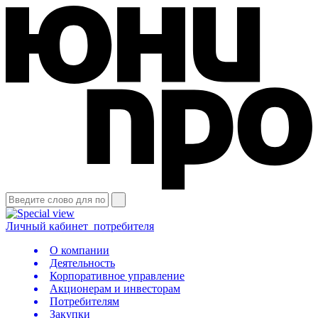
Личный кабинет
потребителя
О компании
Деятельность
Корпоративное управление
Акционерам и инвесторам
Потребителям
Закупки