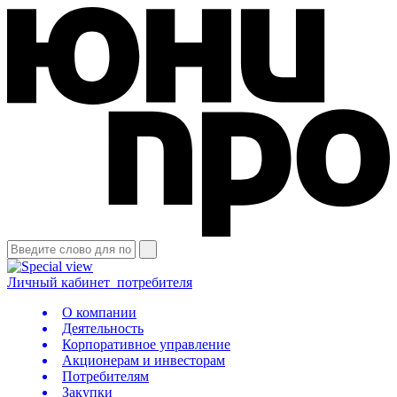
Личный кабинет
потребителя
О компании
Деятельность
Корпоративное управление
Акционерам и инвесторам
Потребителям
Закупки