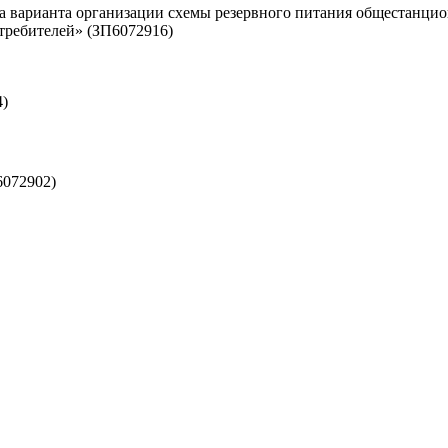
ра варианта организации схемы резервного питания общестан
требителей» (ЗП6072916)
4)
6072902)