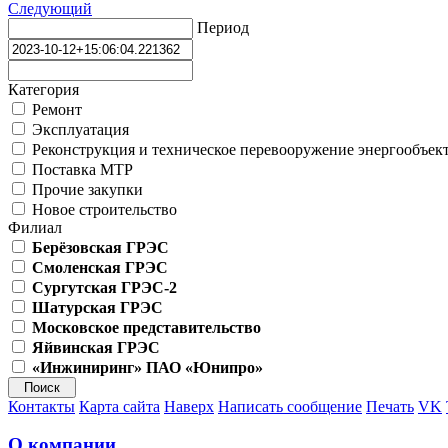
Следующий
Период
Категория
Ремонт
Эксплуатация
Реконструкция и техническое перевооружение энергообъек
Поставка МТР
Прочие закупки
Новое строительство
Филиал
Берёзовская ГРЭС
Смоленская ГРЭС
Сургутская ГРЭС-2
Шатурская ГРЭС
Московское представительство
Яйвинская ГРЭС
«Инжиниринг» ПАО «Юнипро»
Контакты
Карта сайта
Наверх
Написать сообщение
Печать
VK
О компании