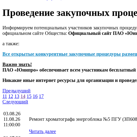
Проведение закупочных проц
Информируем потенциальных участников закупочных процедур
официальном сайте Общества:
Официальный сайт ПАО «Юн
а также:
Все открытые конкурентные закупочные процедуры разме
Важно знать!
ПАО «Юнипро» обеспечивает всем участникам бесплатный д
Никакие иные интернет ресурсы для организации и прове
Предыдущий
11
12
13
14
15
16
17
Следующий
03.08.26
11.08.26
Ремонт хроматографа энергоблока №5 ПГУ (ЗП608
11:00:00
Читать далее