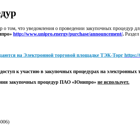
едур
 о том, что уведомления о проведении закупочных процедур 
ипро»
http://www.unipro.energy/purchase/announcement/
.
Раздел
щаются на
Электронной торговой площадке ТЭК-Торг
https:/
оступ к участию в закупочных процедурах на электронных 
дения закупочных процедур ПАО «Юнипро»
не использует.
006)