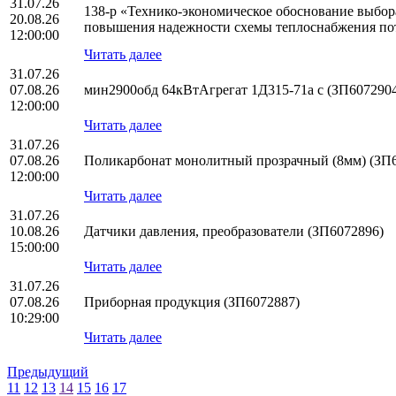
31.07.26
138-р «Технико-экономическое обоснование выбо
20.08.26
повышения надежности схемы теплоснабжения по
12:00:00
Читать далее
31.07.26
07.08.26
мин2900обд 64кВтАгрегат 1Д315-71а с (ЗП607290
12:00:00
Читать далее
31.07.26
07.08.26
Поликарбонат монолитный прозрачный (8мм) (ЗП
12:00:00
Читать далее
31.07.26
10.08.26
Датчики давления, преобразователи (ЗП6072896)
15:00:00
Читать далее
31.07.26
07.08.26
Приборная продукция (ЗП6072887)
10:29:00
Читать далее
Предыдущий
11
12
13
14
15
16
17