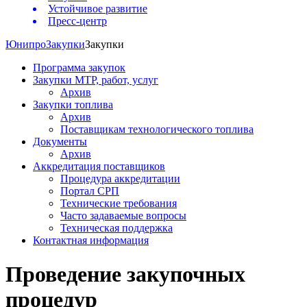
Устойчивое развитие
Пресс-центр
Юнипро
Закупки
Закупки
Программа закупок
Закупки МТР, работ, услуг
Архив
Закупки топлива
Архив
Поставщикам технологического топлива
Документы
Архив
Аккредитация поставщиков
Процедура аккредитации
Портал СРП
Технические требования
Часто задаваемые вопросы
Техническая поддержка
Контактная информация
Проведение закупочных
процедур