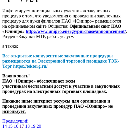
Информируем потенциальных участников закупочных
процедур о том, что уведомления о проведении закупочных
процедур для нужд филиалов ПАО «Юнипро» размещаются
на официальном сайте Общества:
Официальный сайт ПАО
«Юнипро»
http://www.unipro.energy/purchase/announcement/
.
Раздел «Закупки МТР, работ, услуг».
а также:
Все открытые конкурентные закупочные процедуры
размещаются на
Электронной торговой площадке ТЭК-
Торг
https://tektorg.ru/
Важно знать!
ПАО «Юнипро» обеспечивает всем
участникам бесплатный доступ к участию в закупочных
процедурах на электронных торговых площадках.
Никакие иные интернет ресурсы для организации и
проведения закупочных процедур ПАО «Юнипро»
не
использует.
Предыдущий
14
15
16
17
18
19
20