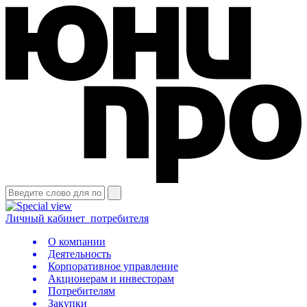
Личный кабинет
потребителя
О компании
Деятельность
Корпоративное управление
Акционерам и инвесторам
Потребителям
Закупки