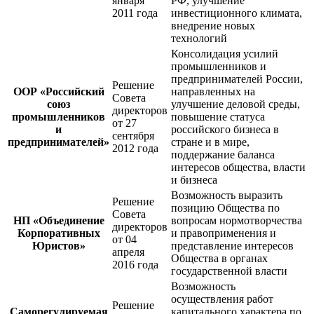
января
РФ, улучшение
2011 года
инвестиционного климата,
внедрение новых
технологий
Консолидация усилий
промышленников и
предпринимателей России,
Решение
ООР «Российский
направленных на
Совета
союз
улучшение деловой среды,
директоров
промышленников
повышение статуса
от 27
и
российского бизнеса в
сентября
предпринимателей»
стране и в мире,
2012 года
поддержание баланса
интересов общества, власти
и бизнеса
Возможность выразить
Решение
позицию Общества по
Совета
НП «Объединение
вопросам нормотворчества
директоров
Корпоративных
и правоприменения и
от 04
Юристов»
представление интересов
апреля
Общества в органах
2016 года
государственной власти
Возможность
осуществления работ
Решение
Саморегулируемая
капитального характера по