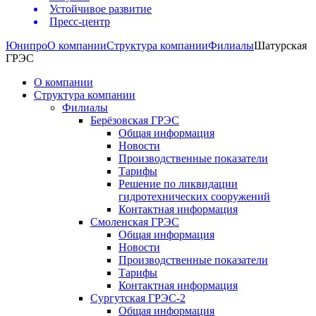
Устойчивое развитие
Пресс-центр
Юнипро
О компании
Структура компании
Филиалы
Шатурская
ГРЭС
О компании
Структура компании
Филиалы
Берёзовская ГРЭС
Общая информация
Новости
Производственные показатели
Тарифы
Решение по ликвидации
гидротехнических сооружений
Контактная информация
Смоленская ГРЭС
Общая информация
Новости
Производственные показатели
Тарифы
Контактная информация
Сургутская ГРЭС-2
Общая информация