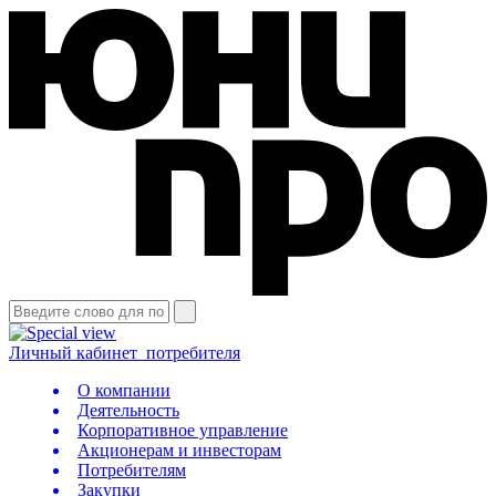
Личный кабинет
потребителя
О компании
Деятельность
Корпоративное управление
Акционерам и инвесторам
Потребителям
Закупки