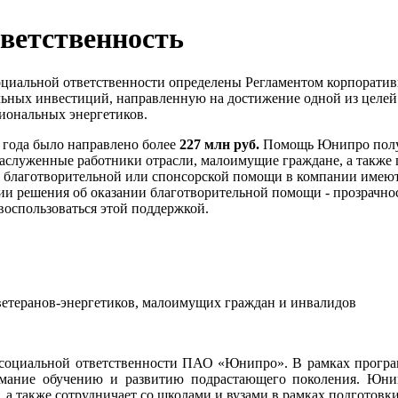
ветственность
оциальной ответственности определены Регламентом корпорат
ьных инвестиций, направленную на достижение одной из целей
иональных энергетиков.
 года было направлено более
227 млн руб.
Помощь Юнипро получ
аслуженные работники отрасли, малоимущие граждане, а также пр
 благотворительной или спонсорской помощи в компании имеют
ии решения об оказании благотворительной помощи - прозрачност
воспользоваться этой поддержкой.
ветеранов-энергетиков, малоимущих граждан и инвалидов
в социальной ответственности ПАО «Юнипро». В рамках прогр
нимание обучению и развитию подрастающего поколения. Юни
 а также сотрудничает со школами и вузами в рамках подготовк