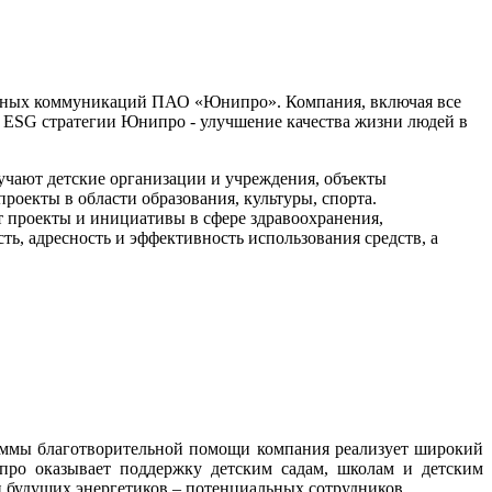
ивных коммуникаций ПАО «Юнипро». Компания, включая все
 ESG стратегии Юнипро - улучшение качества жизни людей в
ают детские организации и учреждения, объекты
оекты в области образования, культуры, спорта.
 проекты и инициативы в сфере здравоохранения,
ь, адресность и эффективность использования средств, а
аммы благотворительной помощи компания реализует широкий
про оказывает поддержку детским садам, школам и детским
и будущих энергетиков – потенциальных сотрудников
.