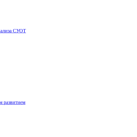
нализа СУОТ
м развитием