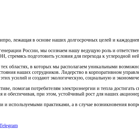
ипро, лежащая в основе наших долгосрочных целей и каждоднев
генерации России, мы осознаем нашу ведущую роль и ответстве
Н, стремясь подготовить условия для перехода к углеродной не
 тех областях, в которых мы располагаем уникальными возмож
состояния наших сотрудников. Лидерство в корпоративном управ
тих усилий и создают экологическую, социальную и экономичес
иве, помогая потребителям электроэнергии и тепла достигать с
я и обеспечивая, при этом, устойчивый рост для наших акционе
 и используемыми практиками, а в случае возникновения вопро
Telegram