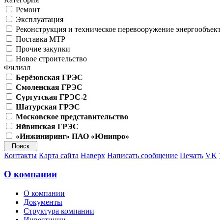
Ремонт
Эксплуатация
Реконструкция и техническое перевооружение энергообъек
Поставка МТР
Прочие закупки
Новое строительство
Филиал
Берёзовская ГРЭС
Смоленская ГРЭС
Сургутская ГРЭС-2
Шатурская ГРЭС
Московское представительство
Яйвинская ГРЭС
«Инжиниринг» ПАО «Юнипро»
Контакты
Карта сайта
Наверх
Написать сообщение
Печать
VK
О компании
О компании
Документы
Структура компании
Инвестиции