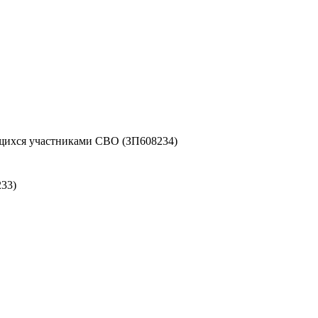
ихся участниками СВО (ЗП608234)
33)