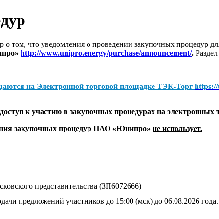
едур
 о том, что уведомления о проведении закупочных процедур 
ипро»
http://www.unipro.energy/purchase/announcement/
.
Раздел
щаются на
Электронной торговой площадке ТЭК-Торг
https:/
оступ к участию в закупочных процедурах на электронных 
дения закупочных процедур ПАО «Юнипро»
не использует.
ковского представительства (ЗП6072666)
дачи предложений участников до 15:00 (мск) до 06.08.2026 года.