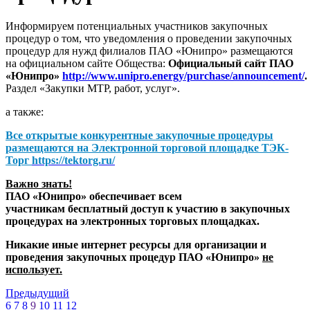
Информируем потенциальных участников закупочных
процедур о том, что уведомления о проведении закупочных
процедур для нужд филиалов ПАО «Юнипро» размещаются
на официальном сайте Общества:
Официальный сайт ПАО
«Юнипро»
http://www.unipro.energy/purchase/announcement/
.
Раздел «Закупки МТР, работ, услуг».
а также:
Все открытые конкурентные закупочные процедуры
размещаются на
Электронной торговой площадке ТЭК-
Торг
https://tektorg.ru/
Важно знать!
ПАО «Юнипро» обеспечивает всем
участникам бесплатный доступ к участию в закупочных
процедурах на электронных торговых площадках.
Никакие иные интернет ресурсы для организации и
проведения закупочных процедур ПАО «Юнипро»
не
использует.
Предыдущий
6
7
8
9
10
11
12