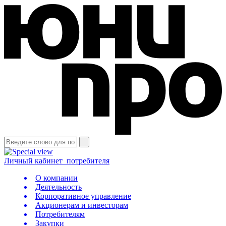
Личный кабинет
потребителя
О компании
Деятельность
Корпоративное управление
Акционерам и инвесторам
Потребителям
Закупки