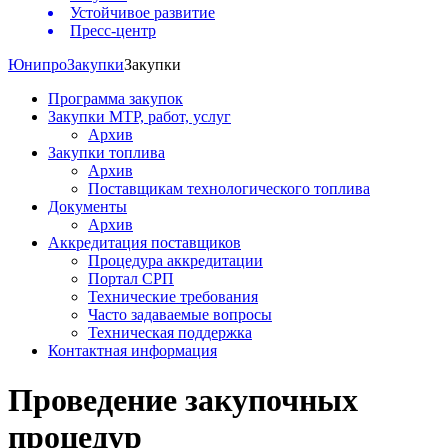
Устойчивое развитие
Пресс-центр
Юнипро
Закупки
Закупки
Программа закупок
Закупки МТР, работ, услуг
Архив
Закупки топлива
Архив
Поставщикам технологического топлива
Документы
Архив
Аккредитация поставщиков
Процедура аккредитации
Портал СРП
Технические требования
Часто задаваемые вопросы
Техническая поддержка
Контактная информация
Проведение закупочных
процедур