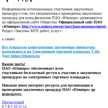
Информируем потенциальных участников закупочных
процедур о том, что уведомления о проведении закупочных
процедур для нужд филиалов ПАО «Юнипро» размещаются
на официальном сайте Общества:
Официальный сайт ПАО
«Юнипро»
http://www.unipro.energy/purchase/announcement/
.
Раздел «Закупки МТР, работ, услуг».
а также:
Все открытые конкурентные закупочные процедуры
размещаются на
Электронной торговой площадке ТЭК-
Торг
https://tektorg.ru/
Важно знать!
ПАО «Юнипро» обеспечивает всем
участникам бесплатный доступ к участию в закупочных
процедурах на электронных торговых площадках.
Никакие иные интернет ресурсы для организации и
проведения закупочных процедур ПАО «Юнипро»
не
использует.
Предыдущий
6
7
8
9
10
11
12