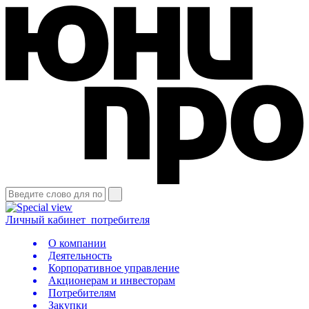
Личный кабинет
потребителя
О компании
Деятельность
Корпоративное управление
Акционерам и инвесторам
Потребителям
Закупки