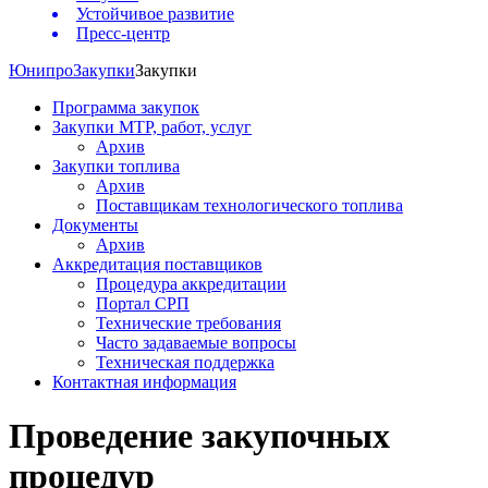
Устойчивое развитие
Пресс-центр
Юнипро
Закупки
Закупки
Программа закупок
Закупки МТР, работ, услуг
Архив
Закупки топлива
Архив
Поставщикам технологического топлива
Документы
Архив
Аккредитация поставщиков
Процедура аккредитации
Портал СРП
Технические требования
Часто задаваемые вопросы
Техническая поддержка
Контактная информация
Проведение закупочных
процедур