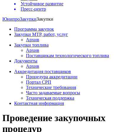
Устойчивое развитие
Пресс-центр
Юнипро
Закупки
Закупки
Программа закупок
Закупки МТР, работ, услуг
Архив
Закупки топлива
Архив
Поставщикам технологического топлива
Документы
Архив
Аккредитация поставщиков
Процедура аккредитации
Портал СРП
Технические требования
Часто задаваемые вопросы
Техническая поддержка
Контактная информация
Проведение закупочных
процедур