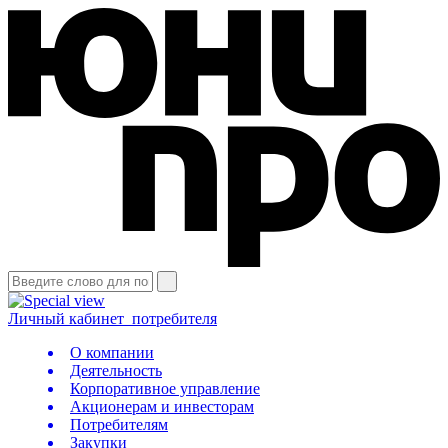
Личный кабинет
потребителя
О компании
Деятельность
Корпоративное управление
Акционерам и инвесторам
Потребителям
Закупки