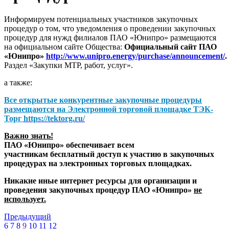
Информируем потенциальных участников закупочных
процедур о том, что уведомления о проведении закупочных
процедур для нужд филиалов ПАО «Юнипро» размещаются
на официальном сайте Общества:
Официальный сайт ПАО
«Юнипро»
http://www.unipro.energy/purchase/announcement/
.
Раздел «Закупки МТР, работ, услуг».
а также:
Все открытые конкурентные закупочные процедуры
размещаются на
Электронной торговой площадке ТЭК-
Торг
https://tektorg.ru/
Важно знать!
ПАО «Юнипро» обеспечивает всем
участникам бесплатный доступ к участию в закупочных
процедурах на электронных торговых площадках.
Никакие иные интернет ресурсы для организации и
проведения закупочных процедур ПАО «Юнипро»
не
использует.
Предыдущий
6
7
8
9
10
11
12