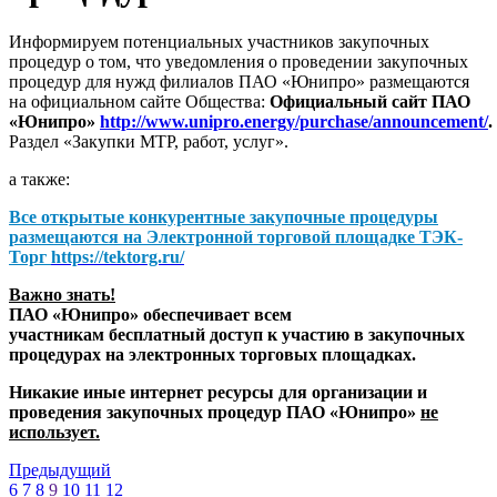
Информируем потенциальных участников закупочных
процедур о том, что уведомления о проведении закупочных
процедур для нужд филиалов ПАО «Юнипро» размещаются
на официальном сайте Общества:
Официальный сайт ПАО
«Юнипро»
http://www.unipro.energy/purchase/announcement/
.
Раздел «Закупки МТР, работ, услуг».
а также:
Все открытые конкурентные закупочные процедуры
размещаются на
Электронной торговой площадке ТЭК-
Торг
https://tektorg.ru/
Важно знать!
ПАО «Юнипро» обеспечивает всем
участникам бесплатный доступ к участию в закупочных
процедурах на электронных торговых площадках.
Никакие иные интернет ресурсы для организации и
проведения закупочных процедур ПАО «Юнипро»
не
использует.
Предыдущий
6
7
8
9
10
11
12