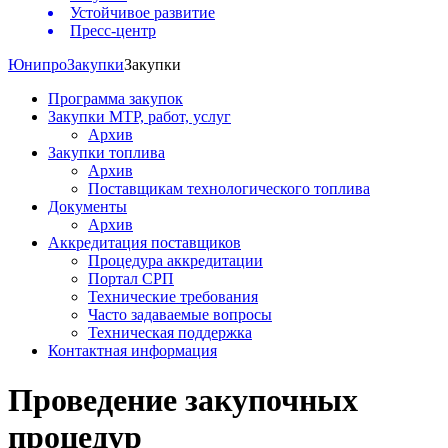
Устойчивое развитие
Пресс-центр
Юнипро
Закупки
Закупки
Программа закупок
Закупки МТР, работ, услуг
Архив
Закупки топлива
Архив
Поставщикам технологического топлива
Документы
Архив
Аккредитация поставщиков
Процедура аккредитации
Портал СРП
Технические требования
Часто задаваемые вопросы
Техническая поддержка
Контактная информация
Проведение закупочных
процедур