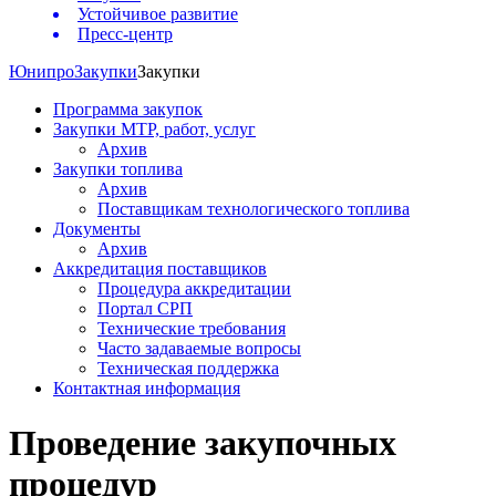
Устойчивое развитие
Пресс-центр
Юнипро
Закупки
Закупки
Программа закупок
Закупки МТР, работ, услуг
Архив
Закупки топлива
Архив
Поставщикам технологического топлива
Документы
Архив
Аккредитация поставщиков
Процедура аккредитации
Портал СРП
Технические требования
Часто задаваемые вопросы
Техническая поддержка
Контактная информация
Проведение закупочных
процедур