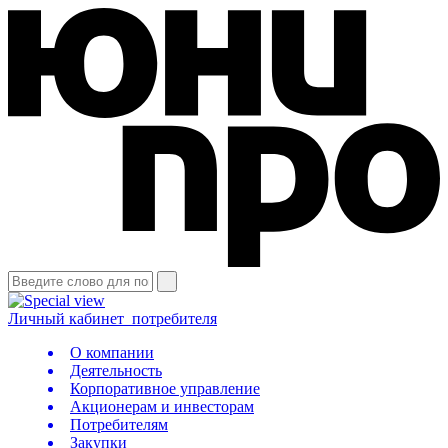
Личный кабинет
потребителя
О компании
Деятельность
Корпоративное управление
Акционерам и инвесторам
Потребителям
Закупки