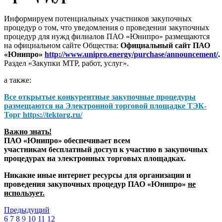
Информируем потенциальных участников закупочных
процедур о том, что уведомления о проведении закупочных
процедур для нужд филиалов ПАО «Юнипро» размещаются
на официальном сайте Общества:
Официальный сайт ПАО
«Юнипро»
http://www.unipro.energy/purchase/announcement/
.
Раздел «Закупки МТР, работ, услуг».
а также:
Все открытые конкурентные закупочные процедуры
размещаются на
Электронной торговой площадке ТЭК-
Торг
https://tektorg.ru/
Важно знать!
ПАО «Юнипро» обеспечивает всем
участникам бесплатный доступ к участию в закупочных
процедурах на электронных торговых площадках.
Никакие иные интернет ресурсы для организации и
проведения закупочных процедур ПАО «Юнипро»
не
использует.
Предыдущий
6
7
8
9
10
11
12