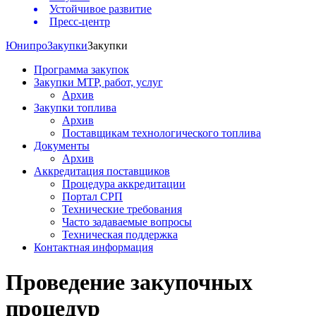
Устойчивое развитие
Пресс-центр
Юнипро
Закупки
Закупки
Программа закупок
Закупки МТР, работ, услуг
Архив
Закупки топлива
Архив
Поставщикам технологического топлива
Документы
Архив
Аккредитация поставщиков
Процедура аккредитации
Портал СРП
Технические требования
Часто задаваемые вопросы
Техническая поддержка
Контактная информация
Проведение закупочных
процедур