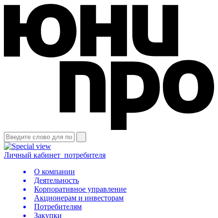
Личный кабинет
потребителя
О компании
Деятельность
Корпоративное управление
Акционерам и инвесторам
Потребителям
Закупки