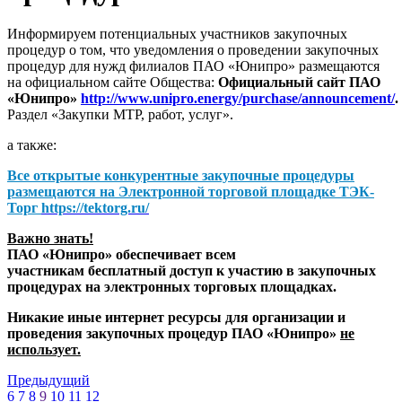
Информируем потенциальных участников закупочных
процедур о том, что уведомления о проведении закупочных
процедур для нужд филиалов ПАО «Юнипро» размещаются
на официальном сайте Общества:
Официальный сайт ПАО
«Юнипро»
http://www.unipro.energy/purchase/announcement/
.
Раздел «Закупки МТР, работ, услуг».
а также:
Все открытые конкурентные закупочные процедуры
размещаются на
Электронной торговой площадке ТЭК-
Торг
https://tektorg.ru/
Важно знать!
ПАО «Юнипро» обеспечивает всем
участникам бесплатный доступ к участию в закупочных
процедурах на электронных торговых площадках.
Никакие иные интернет ресурсы для организации и
проведения закупочных процедур ПАО «Юнипро»
не
использует.
Предыдущий
6
7
8
9
10
11
12