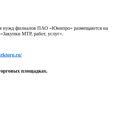
для нужд филиалов ПАО «Юнипро» размещаются на
 «Закупки МТР, работ, услуг».
/tektorg.ru/
торговых площадках.