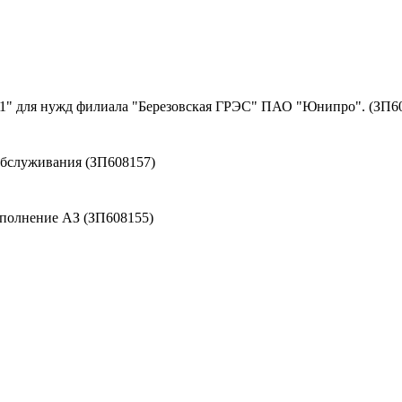
№1" для нужд филиала "Березовская ГРЭС" ПАО "Юнипро". (ЗП6
обслуживания (ЗП608157)
сполнение АЗ (ЗП608155)