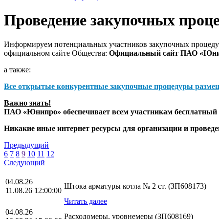
Проведение закупочных проц
Информируем потенциальных участников закупочных процедур
официальном сайте Общества:
Официальный сайт ПАО «Юн
а также:
Все открытые конкурентные закупочные процедуры разме
Важно знать!
ПАО «Юнипро» обеспечивает всем участникам бесплатный д
Никакие иные интернет ресурсы для организации и прове
Предыдущий
6
7
8
9
10
11
12
Следующий
04.08.26
Штока арматуры котла № 2 ст. (ЗП608173)
11.08.26 12:00:00
Читать далее
04.08.26
Расходомеры, уровнемеры (ЗП608169)