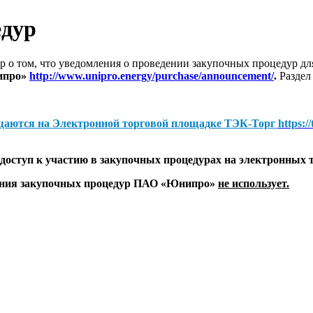
едур
 о том, что уведомления о проведении закупочных процедур 
ипро»
http://www.unipro.energy/purchase/announcement/
.
Раздел
щаются на
Электронной торговой площадке ТЭК-Торг
https:/
оступ к участию в закупочных процедурах на электронных 
дения закупочных процедур ПАО «Юнипро»
не использует.