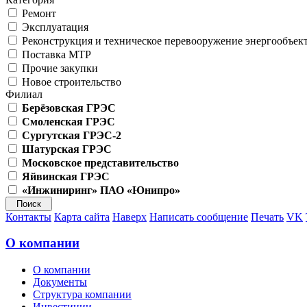
Ремонт
Эксплуатация
Реконструкция и техническое перевооружение энергообъек
Поставка МТР
Прочие закупки
Новое строительство
Филиал
Берёзовская ГРЭС
Смоленская ГРЭС
Сургутская ГРЭС-2
Шатурская ГРЭС
Московское представительство
Яйвинская ГРЭС
«Инжиниринг» ПАО «Юнипро»
Контакты
Карта сайта
Наверх
Написать сообщение
Печать
VK
О компании
О компании
Документы
Структура компании
Инвестиции