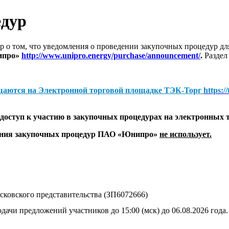
едур
 о том, что уведомления о проведении закупочных процедур 
ипро»
http://www.unipro.energy/purchase/announcement/
.
Раздел
щаются на
Электронной торговой площадке ТЭК-Торг
https:/
оступ к участию в закупочных процедурах на электронных 
дения закупочных процедур ПАО «Юнипро»
не использует.
ковского представительства (ЗП6072666)
дачи предложений участников до 15:00 (мск) до 06.08.2026 года.