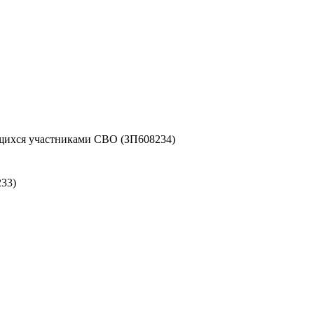
ихся участниками СВО (ЗП608234)
33)