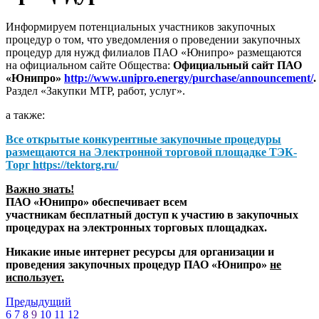
Информируем потенциальных участников закупочных
процедур о том, что уведомления о проведении закупочных
процедур для нужд филиалов ПАО «Юнипро» размещаются
на официальном сайте Общества:
Официальный сайт ПАО
«Юнипро»
http://www.unipro.energy/purchase/announcement/
.
Раздел «Закупки МТР, работ, услуг».
а также:
Все открытые конкурентные закупочные процедуры
размещаются на
Электронной торговой площадке ТЭК-
Торг
https://tektorg.ru/
Важно знать!
ПАО «Юнипро» обеспечивает всем
участникам бесплатный доступ к участию в закупочных
процедурах на электронных торговых площадках.
Никакие иные интернет ресурсы для организации и
проведения закупочных процедур ПАО «Юнипро»
не
использует.
Предыдущий
6
7
8
9
10
11
12