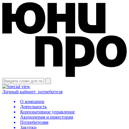
Личный кабинет
потребителя
О компании
Деятельность
Корпоративное управление
Акционерам и инвесторам
Потребителям
Закупки