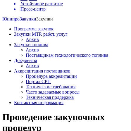
Устойчивое развитие
Пресс-центр
Юнипро
Закупки
Закупки
Программа закупок
Закупки МТР, работ, услуг
Архив
Закупки топлива
Архив
Поставщикам технологического топлива
Документы
Архив
Аккредитация поставщиков
Процедура аккредитации
Портал СРП
Технические требования
Часто задаваемые вопросы
Техническая поддержка
Контактная информация
Проведение закупочных
процедур