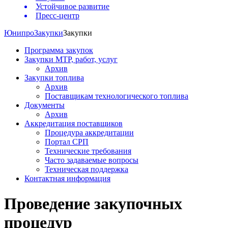
Устойчивое развитие
Пресс-центр
Юнипро
Закупки
Закупки
Программа закупок
Закупки МТР, работ, услуг
Архив
Закупки топлива
Архив
Поставщикам технологического топлива
Документы
Архив
Аккредитация поставщиков
Процедура аккредитации
Портал СРП
Технические требования
Часто задаваемые вопросы
Техническая поддержка
Контактная информация
Проведение закупочных
процедур