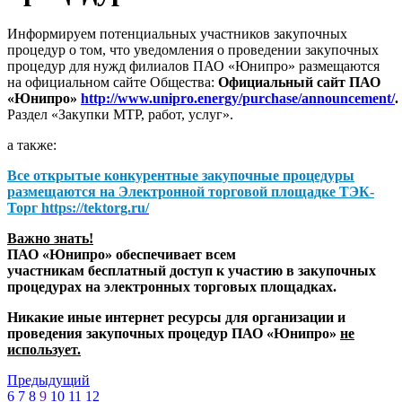
Информируем потенциальных участников закупочных
процедур о том, что уведомления о проведении закупочных
процедур для нужд филиалов ПАО «Юнипро» размещаются
на официальном сайте Общества:
Официальный сайт ПАО
«Юнипро»
http://www.unipro.energy/purchase/announcement/
.
Раздел «Закупки МТР, работ, услуг».
а также:
Все открытые конкурентные закупочные процедуры
размещаются на
Электронной торговой площадке ТЭК-
Торг
https://tektorg.ru/
Важно знать!
ПАО «Юнипро» обеспечивает всем
участникам бесплатный доступ к участию в закупочных
процедурах на электронных торговых площадках.
Никакие иные интернет ресурсы для организации и
проведения закупочных процедур ПАО «Юнипро»
не
использует.
Предыдущий
6
7
8
9
10
11
12