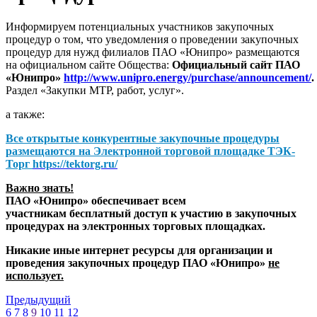
Информируем потенциальных участников закупочных
процедур о том, что уведомления о проведении закупочных
процедур для нужд филиалов ПАО «Юнипро» размещаются
на официальном сайте Общества:
Официальный сайт ПАО
«Юнипро»
http://www.unipro.energy/purchase/announcement/
.
Раздел «Закупки МТР, работ, услуг».
а также:
Все открытые конкурентные закупочные процедуры
размещаются на
Электронной торговой площадке ТЭК-
Торг
https://tektorg.ru/
Важно знать!
ПАО «Юнипро» обеспечивает всем
участникам бесплатный доступ к участию в закупочных
процедурах на электронных торговых площадках.
Никакие иные интернет ресурсы для организации и
проведения закупочных процедур ПАО «Юнипро»
не
использует.
Предыдущий
6
7
8
9
10
11
12