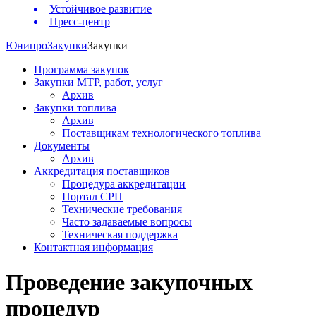
Устойчивое развитие
Пресс-центр
Юнипро
Закупки
Закупки
Программа закупок
Закупки МТР, работ, услуг
Архив
Закупки топлива
Архив
Поставщикам технологического топлива
Документы
Архив
Аккредитация поставщиков
Процедура аккредитации
Портал СРП
Технические требования
Часто задаваемые вопросы
Техническая поддержка
Контактная информация
Проведение закупочных
процедур