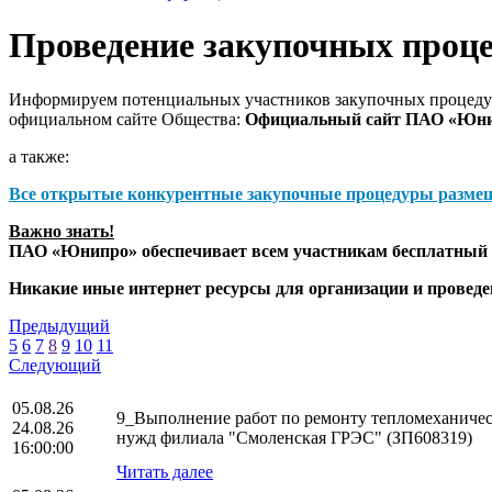
Проведение закупочных проц
Информируем потенциальных участников закупочных процедур
официальном сайте Общества:
Официальный сайт ПАО «Юн
а также:
Все открытые конкурентные закупочные процедуры разме
Важно знать!
ПАО «Юнипро» обеспечивает всем участникам бесплатный д
Никакие иные интернет ресурсы для организации и прове
Предыдущий
5
6
7
8
9
10
11
Следующий
05.08.26
9_Выполнение работ по ремонту тепломеханическ
24.08.26
нужд филиала "Смоленская ГРЭС" (ЗП608319)
16:00:00
Читать далее