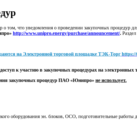
едур
 о том, что уведомления о проведении закупочных процедур 
ипро»
http://www.unipro.energy/purchase/announcement/
.
Раздел
щаются на
Электронной торговой площадке ТЭК-Торг
https:/
оступ к участию в закупочных процедурах на электронных 
дения закупочных процедур ПАО «Юнипро»
не использует.
ого оборудования эн. блоков, ОСО, подготовительные работы д