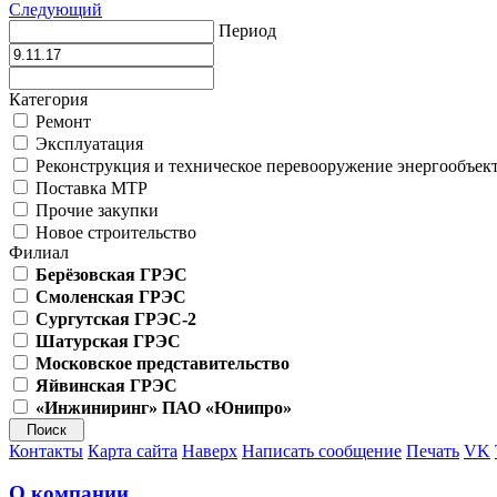
Следующий
Период
Категория
Ремонт
Эксплуатация
Реконструкция и техническое перевооружение энергообъек
Поставка МТР
Прочие закупки
Новое строительство
Филиал
Берёзовская ГРЭС
Смоленская ГРЭС
Сургутская ГРЭС-2
Шатурская ГРЭС
Московское представительство
Яйвинская ГРЭС
«Инжиниринг» ПАО «Юнипро»
Контакты
Карта сайта
Наверх
Написать сообщение
Печать
VK
О компании