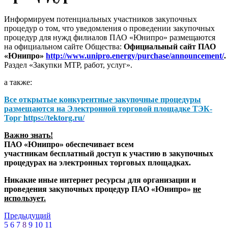
Информируем потенциальных участников закупочных
процедур о том, что уведомления о проведении закупочных
процедур для нужд филиалов ПАО «Юнипро» размещаются
на официальном сайте Общества:
Официальный сайт ПАО
«Юнипро»
http://www.unipro.energy/purchase/announcement/
.
Раздел «Закупки МТР, работ, услуг».
а также:
Все открытые конкурентные закупочные процедуры
размещаются на
Электронной торговой площадке ТЭК-
Торг
https://tektorg.ru/
Важно знать!
ПАО «Юнипро» обеспечивает всем
участникам бесплатный доступ к участию в закупочных
процедурах на электронных торговых площадках.
Никакие иные интернет ресурсы для организации и
проведения закупочных процедур ПАО «Юнипро»
не
использует.
Предыдущий
5
6
7
8
9
10
11