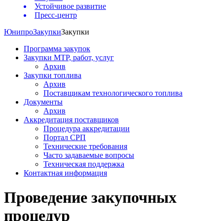
Устойчивое развитие
Пресс-центр
Юнипро
Закупки
Закупки
Программа закупок
Закупки МТР, работ, услуг
Архив
Закупки топлива
Архив
Поставщикам технологического топлива
Документы
Архив
Аккредитация поставщиков
Процедура аккредитации
Портал СРП
Технические требования
Часто задаваемые вопросы
Техническая поддержка
Контактная информация
Проведение закупочных
процедур