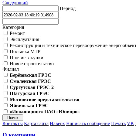
Следующий
Период
Категория
Ремонт
Эксплуатация
Реконструкция и техническое перевооружение энергообъек
Поставка МТР
Прочие закупки
Новое строительство
Филиал
Берёзовская ГРЭС
Смоленская ГРЭС
Сургутская ГРЭС-2
Шатурская ГРЭС
Московское представительство
Яйвинская ГРЭС
«Инжиниринг» ПАО «Юнипро»
Контакты
Карта сайта
Наверх
Написать сообщение
Печать
VK
О компании