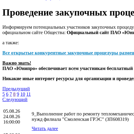
Проведение закупочных проц
Информируем потенциальных участников закупочных процедур
официальном сайте Общества:
Официальный сайт ПАО «Юн
а также:
Все открытые конкурентные закупочные процедуры разме
Важно знать!
ПАО «Юнипро» обеспечивает всем участникам бесплатный д
Никакие иные интернет ресурсы для организации и прове
Предыдущий
5
6
7
8
9
10
11
Следующий
05.08.26
9_Выполнение работ по ремонту тепломеханическ
24.08.26
нужд филиала "Смоленская ГРЭС" (ЗП608319)
16:00:00
Читать далее