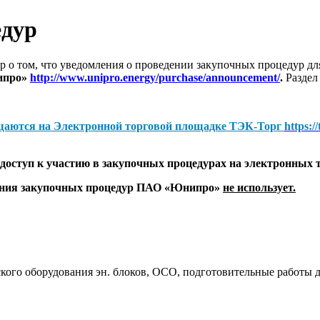
едур
 о том, что уведомления о проведении закупочных процедур 
ипро»
http://www.unipro.energy/purchase/announcement/
.
Раздел
щаются на
Электронной торговой площадке ТЭК-Торг
https:/
оступ к участию в закупочных процедурах на электронных 
дения закупочных процедур ПАО «Юнипро»
не использует.
ого оборудования эн. блоков, ОСО, подготовительные работы д