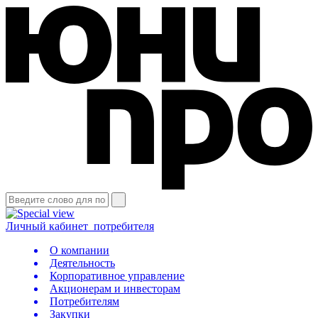
Личный кабинет
потребителя
О компании
Деятельность
Корпоративное управление
Акционерам и инвесторам
Потребителям
Закупки