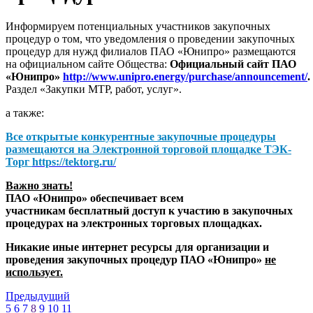
Информируем потенциальных участников закупочных
процедур о том, что уведомления о проведении закупочных
процедур для нужд филиалов ПАО «Юнипро» размещаются
на официальном сайте Общества:
Официальный сайт ПАО
«Юнипро»
http://www.unipro.energy/purchase/announcement/
.
Раздел «Закупки МТР, работ, услуг».
а также:
Все открытые конкурентные закупочные процедуры
размещаются на
Электронной торговой площадке ТЭК-
Торг
https://tektorg.ru/
Важно знать!
ПАО «Юнипро» обеспечивает всем
участникам бесплатный доступ к участию в закупочных
процедурах на электронных торговых площадках.
Никакие иные интернет ресурсы для организации и
проведения закупочных процедур ПАО «Юнипро»
не
использует.
Предыдущий
5
6
7
8
9
10
11