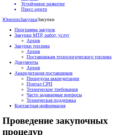
Устойчивое развитие
Пресс-центр
Юнипро
Закупки
Закупки
Программа закупок
Закупки МТР, работ, услуг
Архив
Закупки топлива
Архив
Поставщикам технологического топлива
Документы
Архив
Аккредитация поставщиков
Процедура аккредитации
Портал СРП
Технические требования
Часто задаваемые вопросы
Техническая поддержка
Контактная информация
Проведение закупочных
процедур