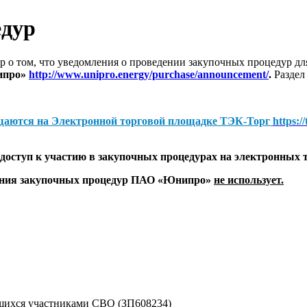
едур
 о том, что уведомления о проведении закупочных процедур 
ипро»
http://www.unipro.energy/purchase/announcement/
.
Раздел
щаются на
Электронной торговой площадке ТЭК-Торг
https:/
оступ к участию в закупочных процедурах на электронных 
дения закупочных процедур ПАО «Юнипро»
не использует.
ихся участниками СВО (ЗП608234)