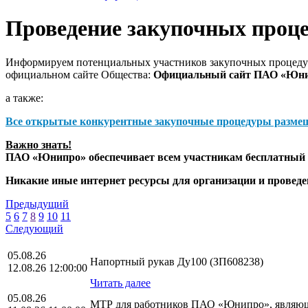
Проведение закупочных проц
Информируем потенциальных участников закупочных процедур
официальном сайте Общества:
Официальный сайт ПАО «Юн
а также:
Все открытые конкурентные закупочные процедуры разме
Важно знать!
ПАО «Юнипро» обеспечивает всем участникам бесплатный д
Никакие иные интернет ресурсы для организации и прове
Предыдущий
5
6
7
8
9
10
11
Следующий
05.08.26
Напортный рукав Ду100 (ЗП608238)
12.08.26 12:00:00
Читать далее
05.08.26
МТР для работников ПАО «Юнипро», являющ