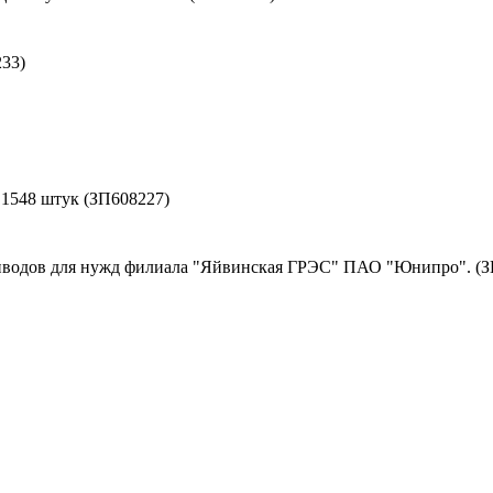
33)
- 1548 штук (ЗП608227)
иводов для нужд филиала "Яйвинская ГРЭС" ПАО "Юнипро". (З