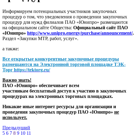
Информируем потенциальных участников закупочных
процедур о том, что уведомления о проведении закупочных
процедур для нужд филиалов ПАО «Юнипро» размещаются
на официальном сайте Общества:
Официальный сайт ПАО
«Юнипро»
http://www.unipro.energy/purchase/announcement/
.
Раздел «Закупки МТР, работ, услуг».
а также:
Все открытые конкурентные закупочные процедуры
размещаются на
Электронной торговой площадке ТЭК-
Торг
https://tektorg.ru/
Важно знать!
ПАО «Юнипро» обеспечивает всем
участникам бесплатный доступ к участию в закупочных
процедурах на электронных торговых площадках.
Никакие иные интернет ресурсы для организации и
проведения закупочных процедур ПАО «Юнипро»
не
использует.
Предыдущий
5
6
7
8
9
10
11