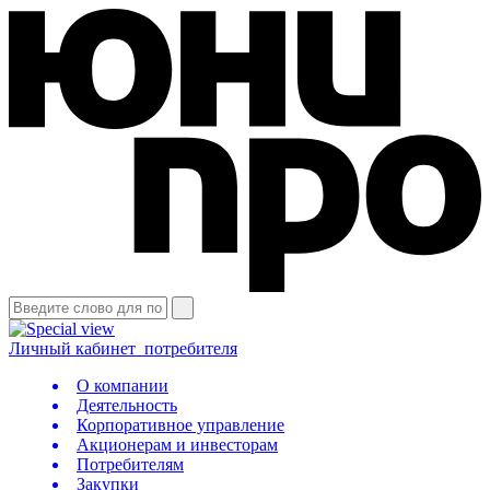
Личный кабинет
потребителя
О компании
Деятельность
Корпоративное управление
Акционерам и инвесторам
Потребителям
Закупки