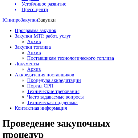
Устойчивое развитие
Пресс-центр
Юнипро
Закупки
Закупки
Программа закупок
Закупки МТР, работ, услуг
Архив
Закупки топлива
Архив
Поставщикам технологического топлива
Документы
Архив
Аккредитация поставщиков
Процедура аккредитации
Портал СРП
Технические требования
Часто задаваемые вопросы
Техническая поддержка
Контактная информация
Проведение закупочных
процедур