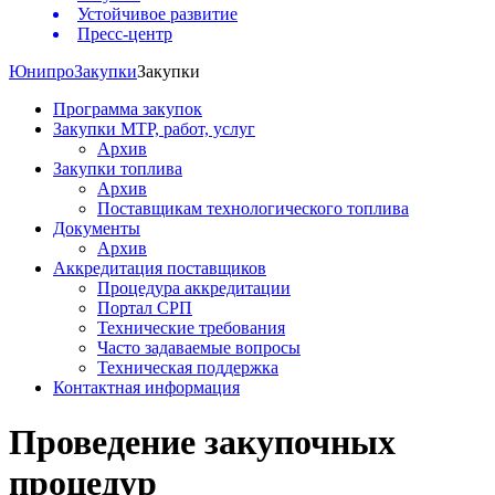
Устойчивое развитие
Пресс-центр
Юнипро
Закупки
Закупки
Программа закупок
Закупки МТР, работ, услуг
Архив
Закупки топлива
Архив
Поставщикам технологического топлива
Документы
Архив
Аккредитация поставщиков
Процедура аккредитации
Портал СРП
Технические требования
Часто задаваемые вопросы
Техническая поддержка
Контактная информация
Проведение закупочных
процедур