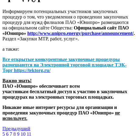
Информируем потенциальных участников закупочных
процедур о том, что уведомления о проведении закупочных
процедур для нужд филиалов ПАО «Юнипро» размещаются
на официальном сайте Общества:
Официальный сайт ПАО
«Юнипро»
http://www.unipro.energy/purchase/announcement/
.
Раздел «Закупки МТР, работ, услуг».
а также:
Все открытые конкурентные закупочные процедуры
размещаются на
Электронной торговой площадке ТЭК-
Торг
https://tektorg.ru/
Важно знать!
ПАО «Юнипро» обеспечивает всем
участникам бесплатный доступ к участию в закупочных
процедурах на электронных торговых площадках.
Никакие иные интернет ресурсы для организации и
проведения закупочных процедур ПАО «Юнипро»
не
использует.
Предыдущий
5
6
7
8
9
10
11