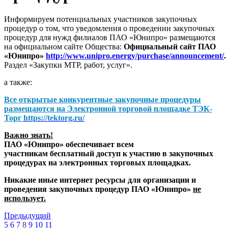
Информируем потенциальных участников закупочных
процедур о том, что уведомления о проведении закупочных
процедур для нужд филиалов ПАО «Юнипро» размещаются
на официальном сайте Общества:
Официальный сайт ПАО
«Юнипро»
http://www.unipro.energy/purchase/announcement/
.
Раздел «Закупки МТР, работ, услуг».
а также:
Все открытые конкурентные закупочные процедуры
размещаются на
Электронной торговой площадке ТЭК-
Торг
https://tektorg.ru/
Важно знать!
ПАО «Юнипро» обеспечивает всем
участникам бесплатный доступ к участию в закупочных
процедурах на электронных торговых площадках.
Никакие иные интернет ресурсы для организации и
проведения закупочных процедур ПАО «Юнипро»
не
использует.
Предыдущий
5
6
7
8
9
10
11