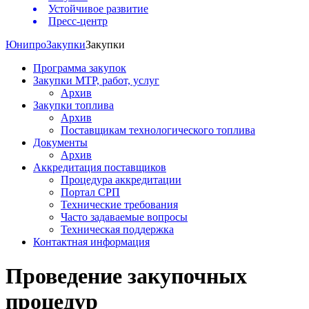
Устойчивое развитие
Пресс-центр
Юнипро
Закупки
Закупки
Программа закупок
Закупки МТР, работ, услуг
Архив
Закупки топлива
Архив
Поставщикам технологического топлива
Документы
Архив
Аккредитация поставщиков
Процедура аккредитации
Портал СРП
Технические требования
Часто задаваемые вопросы
Техническая поддержка
Контактная информация
Проведение закупочных
процедур