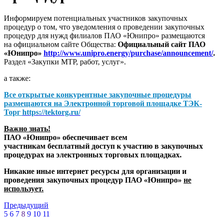
Информируем потенциальных участников закупочных
процедур о том, что уведомления о проведении закупочных
процедур для нужд филиалов ПАО «Юнипро» размещаются
на официальном сайте Общества:
Официальный сайт ПАО
«Юнипро»
http://www.unipro.energy/purchase/announcement/
.
Раздел «Закупки МТР, работ, услуг».
а также:
Все открытые конкурентные закупочные процедуры
размещаются на
Электронной торговой площадке ТЭК-
Торг
https://tektorg.ru/
Важно знать!
ПАО «Юнипро» обеспечивает всем
участникам бесплатный доступ к участию в закупочных
процедурах на электронных торговых площадках.
Никакие иные интернет ресурсы для организации и
проведения закупочных процедур ПАО «Юнипро»
не
использует.
Предыдущий
5
6
7
8
9
10
11