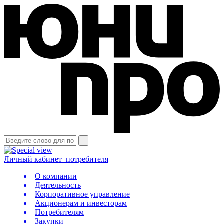
Личный кабинет
потребителя
О компании
Деятельность
Корпоративное управление
Акционерам и инвесторам
Потребителям
Закупки