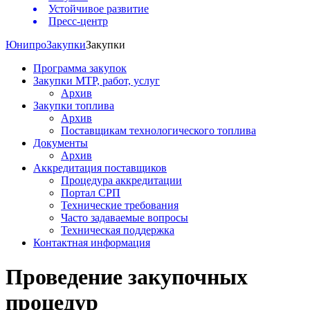
Устойчивое развитие
Пресс-центр
Юнипро
Закупки
Закупки
Программа закупок
Закупки МТР, работ, услуг
Архив
Закупки топлива
Архив
Поставщикам технологического топлива
Документы
Архив
Аккредитация поставщиков
Процедура аккредитации
Портал СРП
Технические требования
Часто задаваемые вопросы
Техническая поддержка
Контактная информация
Проведение закупочных
процедур